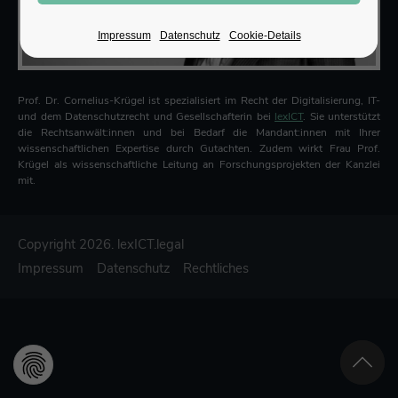
Impressum
Datenschutz
Cookie-Details
Prof. Dr. Cornelius-Krügel ist spezialisiert im Recht der Digitalisierung, IT-
und dem Datenschutzrecht und Gesellschafterin bei
lexICT
. Sie unterstützt
die Rechtsanwält:innen und bei Bedarf die Mandant:innen mit Ihrer
wissenschaftlichen Expertise durch Gutachten. Zudem wirkt Frau Prof.
Krügel als wissenschaftliche Leitung an Forschungsprojekten der Kanzlei
mit.
Copyright 2026. lexICT.legal
Impressum
Datenschutz
Rechtliches