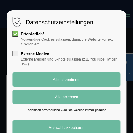
Menu
Datenschutzeinstellungen
Erforderlich*
Notwendige Cookies zulassen, damit die Website korrekt
Of-Counsel
funktioniert
Prof. Dr. Tina
Cornelius-Krügel,
Externe Medien
LL.M.
Externe Medien und Skripte zulassen (z.B. YouTube, Twitter,
usw.)
Shift+Alt+A
Technisch erforderliche Cookies werden immer geladen.