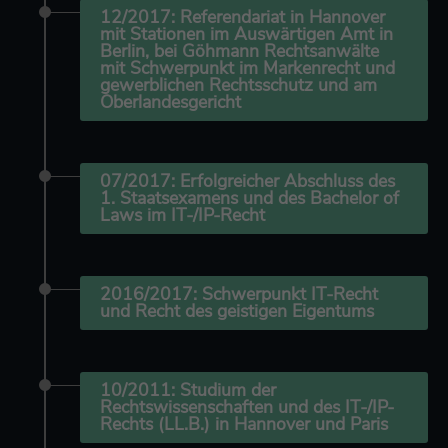
12/2017: Referendariat in Hannover
mit Stationen im Auswärtigen Amt in
Berlin, bei Göhmann Rechtsanwälte
mit Schwerpunkt im Markenrecht und
gewerblichen Rechtsschutz und am
Oberlandesgericht
07/2017: Erfolgreicher Abschluss des
1. Staatsexamens und des Bachelor of
Laws im IT-/IP-Recht
2016/2017: Schwerpunkt IT-Recht
und Recht des geistigen Eigentums
10/2011: Studium der
Rechtswissenschaften und des IT-/IP-
Rechts (LL.B.) in Hannover und Paris