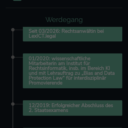
Werdegang
Seit 03/2026: Rechtsanwältin bei
LexICT.legal
01/2020: wissenschaftliche
Mitarbeiterin am Institut für
Rechtsinformatik, insb. im Bereich KI
und mit Lehrauftrag zu „Bias and Data
Protection Law“ für interdisziplinär
Promovierende
12/2019: Erfolgreicher Abschluss des
2. Staatsexamens