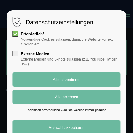
Menu
Login
Datenschutzeinstellungen
Benutzername
Erforderlich*
Notwendige Cookies zulassen, damit die Website korrekt
funktioniert
05.07.2022
von Theresia Rasche
Externe Medien
Passwort
Externe Medien und Skripte zulassen (z.B. YouTube, Twitter,
(Kommentare: 0)
usw.)
Anmelden
Cola + Orange = Spezi?
Register
|
Lost your password?
Technisch erforderliche Cookies werden immer geladen.
Support
Lorem ipsum dolor sit amet: