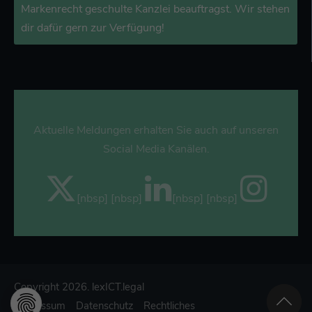
Markenrecht geschulte Kanzlei beauftragst. Wir stehen
dir dafür gern zur Verfügung!
Aktuelle Meldungen erhalten Sie auch auf unseren
Social Media Kanälen.
[nbsp] [nbsp]
[nbsp] [nbsp]
Copyright 2026. lexICT.legal
Impressum
Datenschutz
Rechtliches