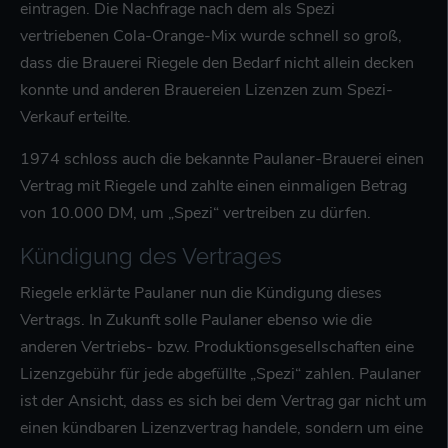
eintragen. Die Nachfrage nach dem als Spezi
vertriebenen Cola-Orange-Mix wurde schnell so groß,
About us
dass die Brauerei Riegele den Bedarf nicht allein decken
Lorem ipsum dolor sit amet, consectetuer adipiscing elit.
konnte und anderen Brauereien Lizenzen zum Spezi-
Verkauf erteilte.
Aenean commodo ligula eget dolor. Aenean massa. Cum
sociis natoque penatibus et magnis dis parturient montes,
1974 schloss auch die bekannte Paulaner-Brauerei einen
nascetur ridiculus mus. Donec quam felis, ultricies nec.
Vertrag mit Riegele und zahlte einen einmaligen Betrag
von 10.000 DM, um „Spezi“ vertreiben zu dürfen.
Kündigung des Vertrages
Riegele erklärte Paulaner nun die Kündigung dieses
Vertrags. In Zukunft solle Paulaner ebenso wie die
anderen Vertriebs- bzw. Produktionsgesellschaften eine
Lizenzgebühr für jede abgefüllte „Spezi“ zahlen. Paulaner
ist der Ansicht, dass es sich bei dem Vertrag gar nicht um
einen kündbaren Lizenzvertrag handele, sondern um eine